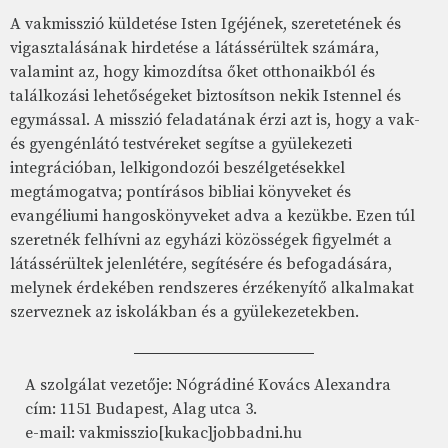
A vakmisszió küldetése Isten Igéjének, szeretetének és
vigasztalásának hirdetése a látássérültek számára,
valamint az, hogy kimozdítsa őket otthonaikból és
találkozási lehetőségeket biztosítson nekik Istennel és
egymással. A misszió feladatának érzi azt is, hogy a vak-
és gyengénlátó testvéreket segítse a gyülekezeti
integrációban, lelkigondozói beszélgetésekkel
megtámogatva; pontírásos bibliai könyveket és
evangéliumi hangoskönyveket adva a kezükbe. Ezen túl
szeretnék felhívni az egyházi közösségek figyelmét a
látássérültek jelenlétére, segítésére és befogadására,
melynek érdekében rendszeres érzékenyítő alkalmakat
szerveznek az iskolákban és a gyülekezetekben.
A szolgálat vezetője: Nógrádiné Kovács Alexandra
cím: 1151 Budapest, Alag utca 3.
e-mail: vakmisszio[kukac]jobbadni.hu