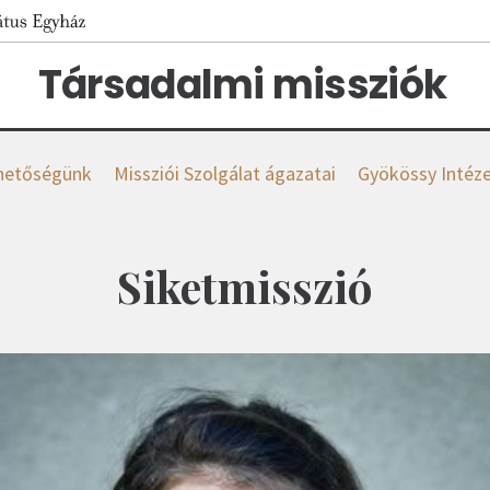
Társadalmi missziók
hetőségünk
Missziói Szolgálat ágazatai
Gyökössy Intéz
Siketmisszió