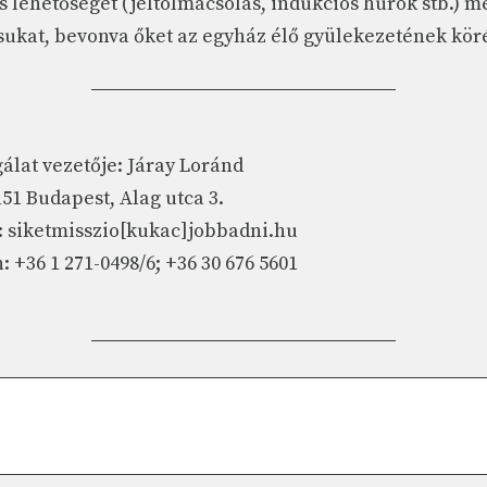
lehetőséget (jeltolmácsolás, indukciós hurok stb.) mel
sukat, bevonva őket az egyház élő gyülekezetének kör
gálat vezetője: Járay Loránd
151 Budapest, Alag utca 3.
: siketmisszio[kukac]jobbadni.hu
: +36 1 271-0498/6; +36 30 676 5601