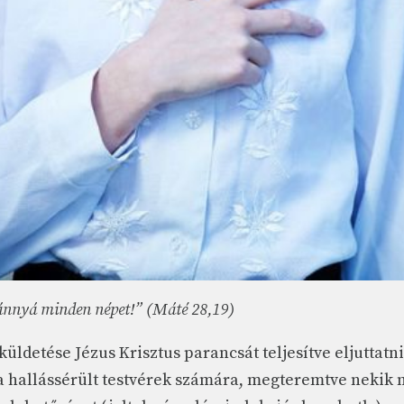
vánnyá minden népet!” (Máté 28,19)
küldetése Jézus Krisztus parancsát teljesítve eljuttatni
 hallássérült testvérek számára, megteremtve nekik