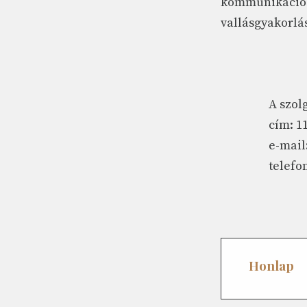
kommunikációs 
vallásgyakorlá
A szol
cím: 1
e-mail
telefon
Honlap