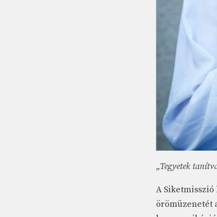
„Tegyetek tanít
A Siketmisszió 
örömüzenetét a