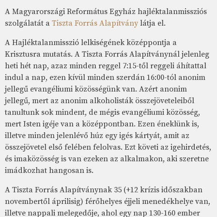
A Magyarországi Református Egyház hajléktalanmissziós
szolgálatát a
Tiszta Forrás Alapítvány
látja el.
A Hajléktalanmisszió lelkiségének középpontja a
Krisztusra mutatás. A Tiszta Forrás Alapítványnál jelenleg
heti hét nap, azaz minden reggel 7:15-től reggeli áhítattal
indul a nap, ezen kívül minden szerdán 16:00-tól anonim
jellegű evangéliumi közösségünk van. Azért anonim
jellegű, mert az anonim alkoholisták összejöveteleiből
tanultunk sok mindent, de mégis evangéliumi közösség,
mert Isten igéje van a középpontban. Ezen éneklünk is,
illetve minden jelenlévő húz egy igés kártyát, amit az
összejövetel első felében felolvas. Ezt követi az igehirdetés,
és imaközösség is van ezeken az alkalmakon, aki szeretne
imádkozhat hangosan is.
A Tiszta Forrás Alapítványnak 35 (+12 krízis időszakban
novembertől áprilisig) férőhelyes éjjeli menedékhelye van,
illetve nappali melegedője, ahol egy nap 130-160 ember