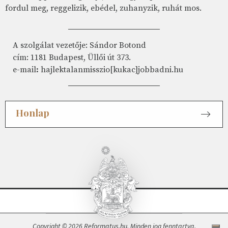
fordul meg, reggelizik, ebédel, zuhanyzik, ruhát mos.
A szolgálat vezetője: Sándor Botond
cím: 1181 Budapest, Üllői út 373.
e-mail
:
hajlektalanmisszio[kukac]jobbadni.hu
Honlap
Copyright © 2026 Reformatus.hu. Minden jog fenntartva.